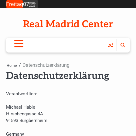
Skip
Freitag
07
Aug.
2026
to
content
Real Madrid Center
Datenschutzerklärung
Home
Datenschutzerklärung
Verantwortlich:
Michael Hable
Hirschengasse 4A
91593 Burgbernheim
Germany