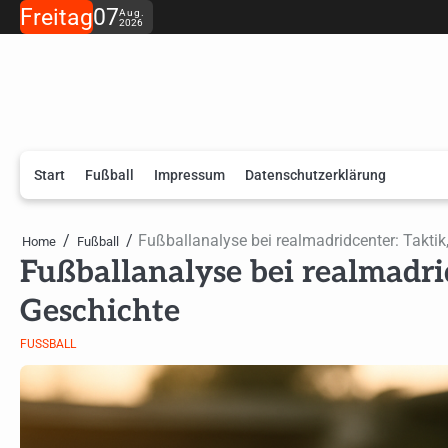
Skip
Freitag
07
Aug.
2026
to
content
Start
Fußball
Impressum
Datenschutzerklärung
Fußballanalyse bei realmadridcenter: Taktik
Home
Fußball
Fußballanalyse bei realmadri
Geschichte
FUSSBALL