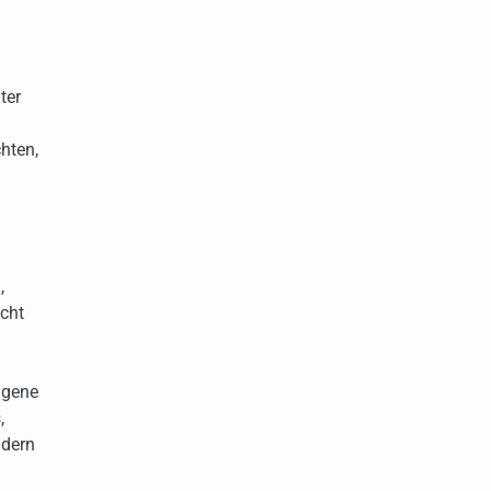
ter
hten,
,
acht
eigene
,
ndern