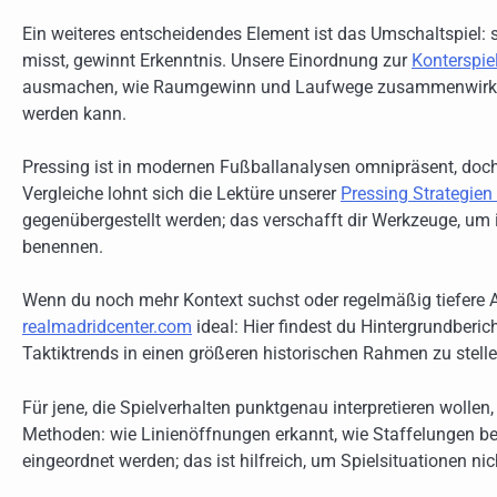
Ein weiteres entscheidendes Element ist das Umschaltspiel: s
misst, gewinnt Erkenntnis. Unsere Einordnung zur
Konterspiel
ausmachen, wie Raumgewinn und Laufwege zusammenwirken
werden kann.
Pressing ist in modernen Fußballanalysen omnipräsent, doch n
Vergleiche lohnt sich die Lektüre unserer
Pressing Strategie
gegenübergestellt werden; das verschafft dir Werkzeuge, um
benennen.
Wenn du noch mehr Kontext suchst oder regelmäßig tiefere Ana
realmadridcenter.com
ideal: Hier findest du Hintergrundberich
Taktiktrends in einen größeren historischen Rahmen zu stel
Für jene, die Spielverhalten punktgenau interpretieren wolle
Methoden: wie Linienöffnungen erkannt, wie Staffelungen bewe
eingeordnet werden; das ist hilfreich, um Spielsituationen nic